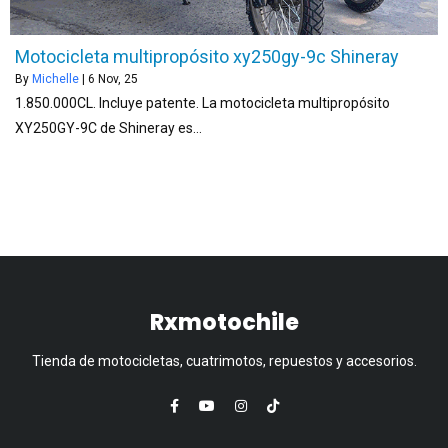
Motocicleta multipropósito xy250gy-9c Shineray
By
Michelle
|
6
Nov, 25
1.850.000CL. Incluye patente. La motocicleta multipropósito
XY250GY-9C de Shineray es…
Rxmotochile
Tienda de motocicletas, cuatrimotos, repuestos y accesorios.