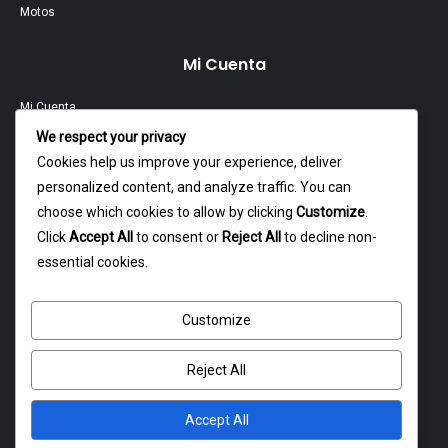
Motos
Mi Cuenta
Mi Cuenta
We respect your privacy
Contacto
Cookies help us improve your experience, deliver
personalized content, and analyze traffic. You can
Garantía Y Devoluciones
choose which cookies to allow by clicking
Customize
.
Política Y Privacidad
Click
Accept All
to consent or
Reject All
to decline non-
essential cookies.
Contacto
Customize
Dagoberto godoy 16, cerrillos
atencion@rxmotochile.cl
Reject All
+56934993058
Accept All