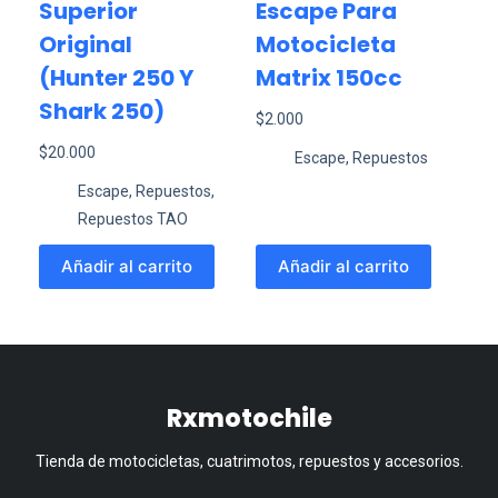
Superior
Escape Para
Original
Motocicleta
(hunter 250 Y
Matrix 150cc
Shark 250)
$
2.000
$
20.000
Escape
,
Repuestos
Escape
,
Repuestos
,
Repuestos TAO
Añadir al carrito
Añadir al carrito
Rxmotochile
Tienda de motocicletas, cuatrimotos, repuestos y accesorios.