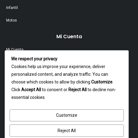
Infantil
Motos
Mi Cuenta
Mi Cuenta
We respect your privacy
Contacto
Cookies help us improve your experience, deliver
personalized content, and analyze traffic. You can
Garantía Y Devoluciones
choose which cookies to allow by clicking
Customize
.
Política Y Privacidad
Click
Accept All
to consent or
Reject All
to decline non-
essential cookies.
Contacto
Customize
Dagoberto godoy 16, cerrillos
atencion@rxmotochile.cl
Reject All