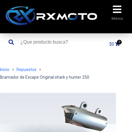
Saltar
al
contenido
Menu
$
0
Inicio
Repuestos
Bramador de Escape Original shark y hunter 250