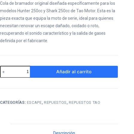
Cola de bramador original diseñada específicamente para los
modelos Hunter 250cc y Shark 250cc de Tao Motor. Esta es la
pieza exacta que equipa la moto de serie, ideal para quienes
necesitan renovar un escape dañado, oxidado o roto,
recuperando el sonido característico y la salida de gases
definida por el fabricante.
Bramador
Añadir al carrito
de
Escape
Original
shark
CATEGORÍAS:
ESCAPE
,
REPUESTOS
,
REPUESTOS TAO
y
hunter
250
Descripción
cantidad