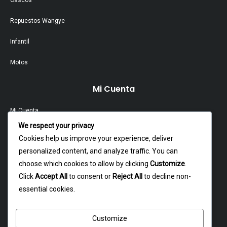
Cascos
Repuestos Wangye
Infantil
Motos
Mi Cuenta
Mi Cuenta
We respect your privacy
Contacto
Cookies help us improve your experience, deliver
personalized content, and analyze traffic. You can
Garantía Y Devoluciones
choose which cookies to allow by clicking
Customize
.
Política Y Privacidad
Click
Accept All
to consent or
Reject All
to decline non-
essential cookies.
Contacto
Customize
Dagoberto godoy 16, cerrillos