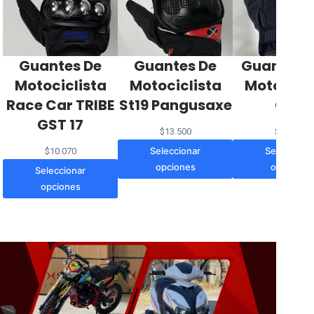
Guantes De
Guantes De
Guantes 
Motociclista
Motociclista
Motocicli
Race Car TRIBE
St19 Pangusaxe
City
GST 17
$
13.500
$
15.000
Seleccionar
Selecciona
$
10.070
opciones
opciones
Seleccionar
opciones