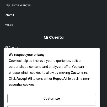
Repuestos Wangye
Infantil
Motos
Mi Cuenta
Mi Cuenta
We respect your privacy
Contacto
Cookies help us improve your experience, deliver
personalized content, and analyze traffic. You can
Garantía Y Devoluciones
choose which cookies to allow by clicking
Customize
.
Política Y Privacidad
Click
Accept All
to consent or
Reject All
to decline non-
essential cookies.
Contacto
Customize
Dagoberto godoy 16, cerrillos