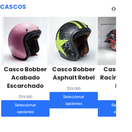
CASCOS
Casco Bobber
Casco Bobber
Casco Est
Acabado
Asphalt Rebel
Racing Ma
Escarchado
MAX
$
39.000
Seleccionar
$
39.000
$
62.000
opciones
Seleccionar
Selecciona
opciones
opciones