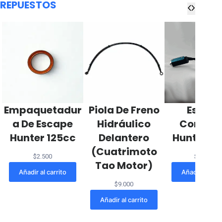
REPUESTOS
Empaquetadur
Piola De Freno
Escap
A De Escape
Hidráulico
Comple
Hunter 125cc
Delantero
Hunter 12
(Cuatrimoto
$
2.500
$
65.500
Tao Motor)
Añadir al carrito
Añadir al carr
$
9.000
Añadir al carrito