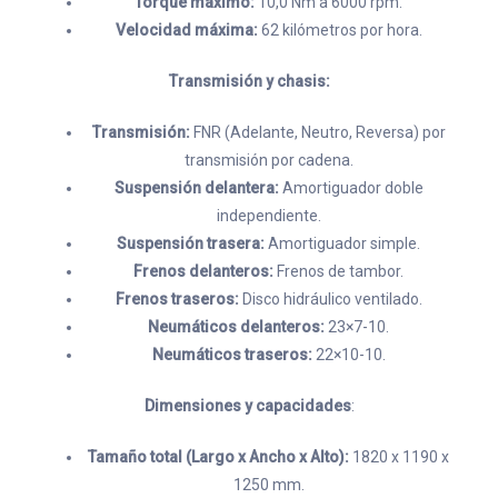
Torque máximo:
10,0 Nm a 6000 rpm.
Velocidad máxima:
62 kilómetros por hora.
Transmisión y chasis:
Transmisión:
FNR (Adelante, Neutro, Reversa) por
transmisión por cadena.
Suspensión delantera:
Amortiguador doble
independiente.
Suspensión trasera:
Amortiguador simple.
Frenos delanteros:
Frenos de tambor.
Frenos traseros:
Disco hidráulico ventilado.
Neumáticos delanteros:
23×7-10.
Neumáticos traseros:
22×10-10.
Dimensiones y capacidades
:
Tamaño total (Largo x Ancho x Alto):
1820 x 1190 x
1250 mm.