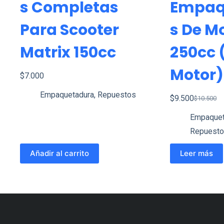
S Completas
Empaq
Para Scooter
S De M
Matrix 150cc
250cc 
Motor)
$
7.000
Empaquetadura
,
Repuestos
$
9.500
$
10.500
El
El
Empaquet
precio
precio
Repuesto
original
actual
era:
es:
Añadir al carrito
Leer más
$10.500.
$9.500.