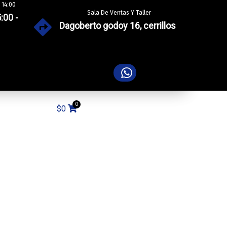
 14:00
Sala De Ventas Y Taller
:00 -
Dagoberto godoy 16, cerrillos
$
0