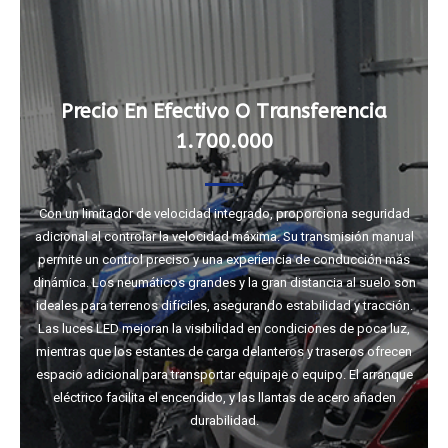
Precio En Efectivo O Transferencia
1.700.000
Con un limitador de velocidad integrado, proporciona seguridad
adicional al controlar la velocidad máxima. Su transmisión manual
permite un control preciso y una experiencia de conducción más
dinámica. Los neumáticos grandes y la gran distancia al suelo son
ideales para terrenos difíciles, asegurando estabilidad y tracción.
Las luces LED mejoran la visibilidad en condiciones de poca luz,
mientras que los estantes de carga delanteros y traseros ofrecen
espacio adicional para transportar equipaje o equipo. El arranque
eléctrico facilita el encendido, y las llantas de acero añaden
durabilidad.