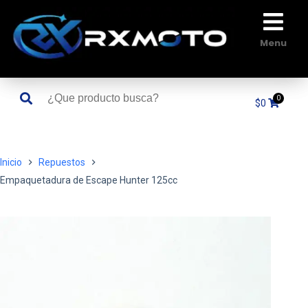
Saltar
al
contenido
Menu
$
0
Inicio
Repuestos
Empaquetadura de Escape Hunter 125cc