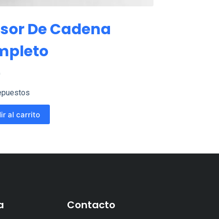
sor De Cadena
mpleto
0
epuestos
r al carrito
a
Contacto