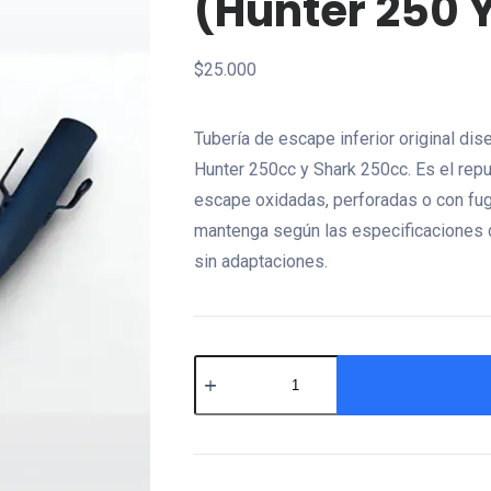
(Hunter 250 
$
25.000
Tubería de escape inferior original d
Hunter 250cc y Shark 250cc. Es el repu
escape oxidadas, perforadas o con fug
mantenga según las especificaciones d
sin adaptaciones.
Línea
de
Escape
Inferior
(Hunter