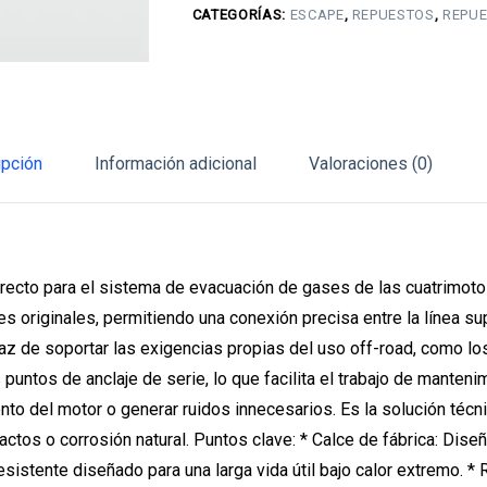
CATEGORÍAS:
ESCAPE
,
REPUESTOS
,
REPUE
250
y
Shark
250)
cantidad
ipción
Información adicional
Valoraciones (0)
recto para el sistema de evacuación de gases de las cuatrimotos
 originales, permitiendo una conexión precisa entre la línea supe
paz de soportar las exigencias propias del uso off-road, como l
s puntos de anclaje de serie, lo que facilita el trabajo de mante
ento del motor o generar ruidos innecesarios. Es la solución té
pactos o corrosión natural. Puntos clave: * Calce de fábrica: Dis
sistente diseñado para una larga vida útil bajo calor extremo. * 