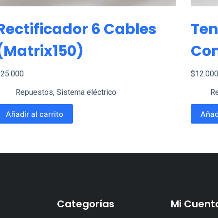
Rectificador 6 Cables
Ten
(matrix150)
Co
$
25.000
$
12.00
Repuestos
,
Sistema eléctrico
R
Añadir al carrito
Añadi
Categorías
Mi Cuent