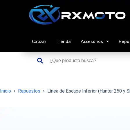
Saltar
al
contenido
Cotizar
Tienda
Accesorios
Repu
Inicio
Repuestos
Línea de Escape Inferior (Hunter 250 y S