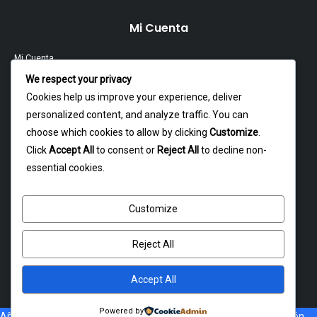
Mi Cuenta
Mi Cuenta
We respect your privacy
Contacto
Cookies help us improve your experience, deliver
personalized content, and analyze traffic. You can
Garantía Y Devoluciones
choose which cookies to allow by clicking
Customize
.
Política Y Privacidad
Click
Accept All
to consent or
Reject All
to decline non-
essential cookies.
Contacto
Customize
Dagoberto godoy 16, cerrillos
atencion@rxmotochile.cl
Reject All
+56934993058
Accept All
Powered by
Añade al carrito, Si no esta disponible el costo de envió a tu dirección,