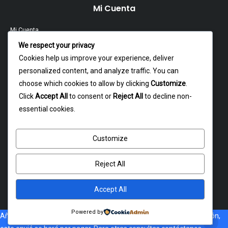
Mi Cuenta
Mi Cuenta
We respect your privacy
Contacto
Cookies help us improve your experience, deliver
personalized content, and analyze traffic. You can
Garantía Y Devoluciones
choose which cookies to allow by clicking
Customize
.
Política Y Privacidad
Click
Accept All
to consent or
Reject All
to decline non-
essential cookies.
Contacto
Customize
Dagoberto godoy 16, cerrillos
atencion@rxmotochile.cl
Reject All
+56934993058
Accept All
Powered by
Añade al carrito, Si no esta disponible el costo de envió a tu dirección,
Copyright © 2026. RXMOTO. Todos los derechos reservados