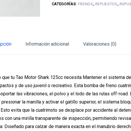
CATEGORÍAS:
FRENOS
,
REPUESTOS
,
REPU
seguro
(Shark
125cc)
cantidad
ipción
Información adicional
Valoraciones (0)
 que tu Tao Motor Shark 125cc necesita Mantener el sistema de 
actos y de uso juvenil o recreativo. Esta bomba de freno cuatri
oportar las vibraciones, el polvo y el lodo de las rutas off-road. 
ionar la manilla y activar el gatillo superior, el sistema bloqu
Esto evita que la cuatrimoto se desplace por accidente al deten
 con una mirilla transparente de inspección, permitiendo revisar 
ica: Diseñado para calzar de manera exacta en el manubrio derec