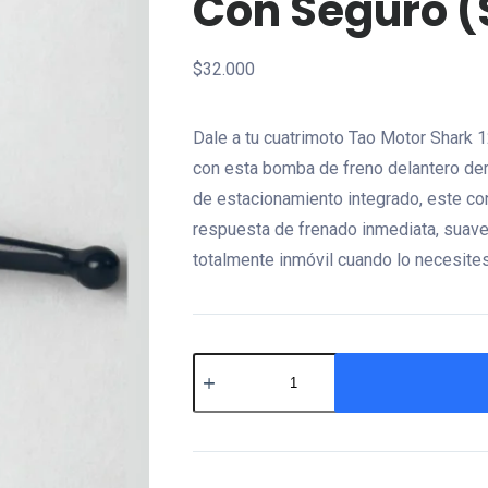
Con Seguro (
$
32.000
Dale a tu cuatrimoto Tao Motor Shark 1
con esta bomba de freno delantero de
de estacionamiento integrado, este con
respuesta de frenado inmediata, suave
totalmente inmóvil cuando lo necesites
⁠Bomba
de
freno
delantero
con