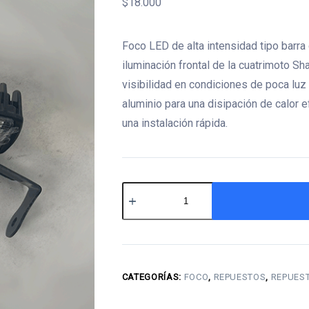
$
18.000
Foco LED de alta intensidad tipo barra
iluminación frontal de la cuatrimoto Sh
visibilidad en condiciones de poca luz
aluminio para una disipación de calor e
una instalación rápida.
Barra
LED
para
Shark
125cc
CATEGORÍAS:
FOCO
,
REPUESTOS
,
REPUES
cantidad