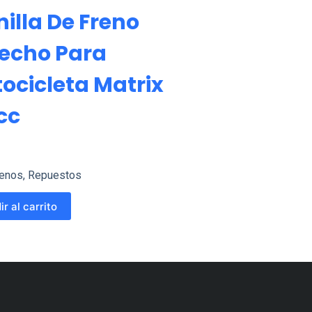
illa De Freno
echo Para
ocicleta Matrix
cc
renos
,
Repuestos
r al carrito