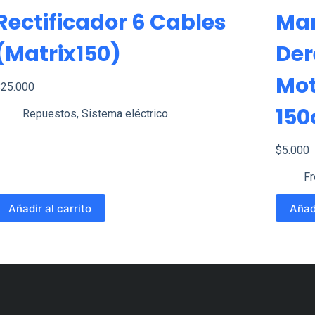
Rectificador 6 Cables
Man
(matrix150)
Der
Mot
$
25.000
150
Repuestos
,
Sistema eléctrico
$
5.000
F
Añadir al carrito
Añadi