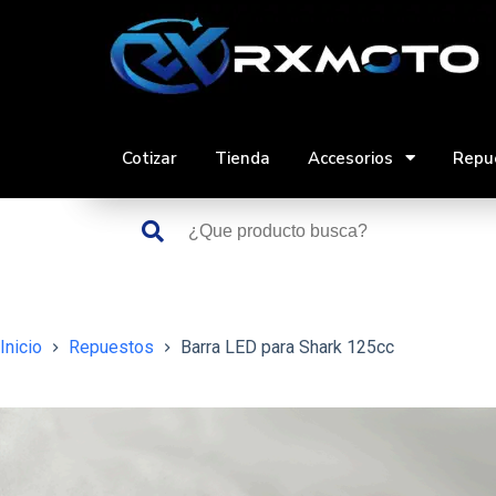
Saltar
al
contenido
Cotizar
Tienda
Accesorios
Repu
Inicio
Repuestos
Barra LED para Shark 125cc