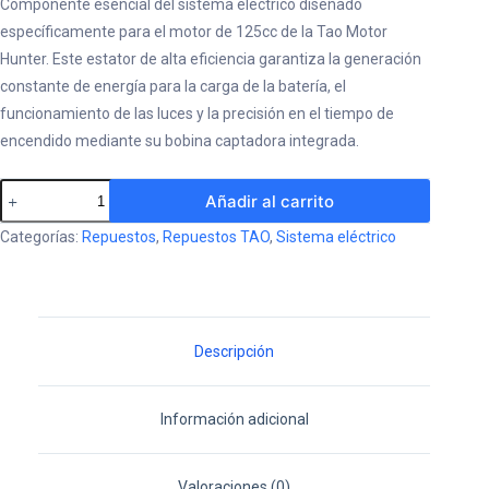
Componente esencial del sistema eléctrico diseñado
específicamente para el motor de 125cc de la Tao Motor
Hunter. Este estator de alta eficiencia garantiza la generación
constante de energía para la carga de la batería, el
funcionamiento de las luces y la precisión en el tiempo de
encendido mediante su bobina captadora integrada.
Bobina
Añadir al carrito
Estatora
Categorías:
Repuestos
,
Repuestos TAO
,
Sistema eléctrico
Tao
Motor
Hunter
125cc
Descripción
cantidad
Información adicional
Valoraciones (0)