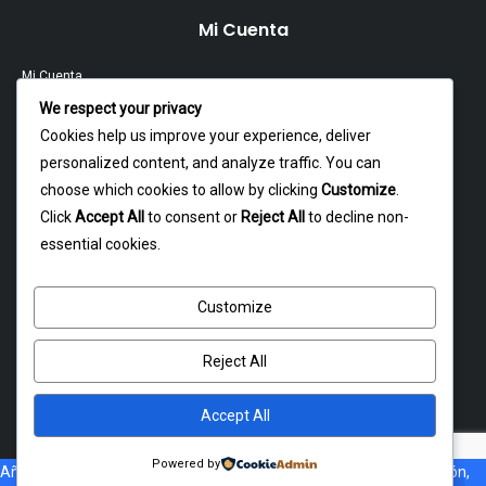
Mi Cuenta
Mi Cuenta
We respect your privacy
Contacto
Cookies help us improve your experience, deliver
personalized content, and analyze traffic. You can
Garantía Y Devoluciones
choose which cookies to allow by clicking
Customize
.
Política Y Privacidad
Click
Accept All
to consent or
Reject All
to decline non-
essential cookies.
Contacto
Customize
Dagoberto godoy 16, cerrillos
atencion@rxmotochile.cl
Reject All
+56934993058
Accept All
Powered by
Añade al carrito, Si no esta disponible el costo de envió a tu dirección,