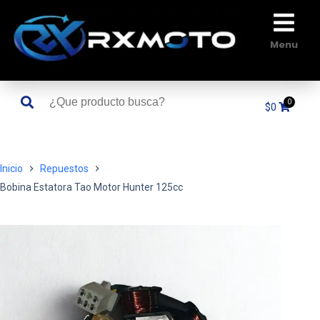
Saltar
al
contenido
Menu
$
0
Inicio
Repuestos
Bobina Estatora Tao Motor Hunter 125cc