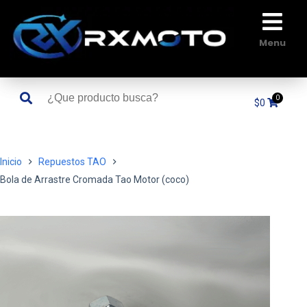
Saltar
al
contenido
Menu
$
0
Inicio
Repuestos TAO
Bola de Arrastre Cromada Tao Motor (coco)