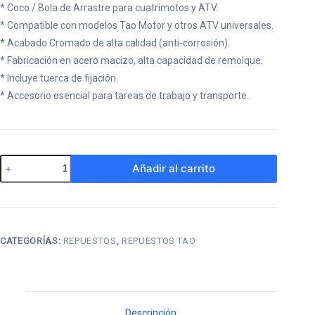
* Coco / Bola de Arrastre para cuatrimotos y ATV.
* Compatible con modelos Tao Motor y otros ATV universales.
* Acabado Cromado de alta calidad (anti-corrosión).
* Fabricación en acero macizo, alta capacidad de remolque.
* Incluye tuerca de fijación.
* Accesorio esencial para tareas de trabajo y transporte.
Bola
Añadir al carrito
de
Arrastre
Cromada
Tao
CATEGORÍAS:
REPUESTOS
,
REPUESTOS TAO
Motor
(coco)
cantidad
Descripción