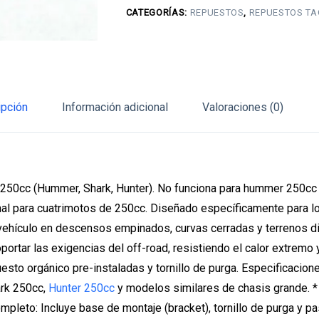
CATEGORÍAS:
REPUESTOS
,
REPUESTOS TA
250cc
(Tao
motor)
cantidad
ipción
Información adicional
Valoraciones (0)
r 250cc (Hummer, Shark, Hunter). No funciona para hummer 250cc
ginal para cuatrimotos de 250cc. Diseñado específicamente para 
 vehículo en descensos empinados, curvas cerradas y terrenos di
portar las exigencias del off-road, resistiendo el calor extremo y
uesto orgánico pre-instaladas y tornillo de purga. Especificacion
ark 250cc,
Hunter 250cc
y modelos similares de chasis grande. *
mpleto: Incluye base de montaje (bracket), tornillo de purga y pa