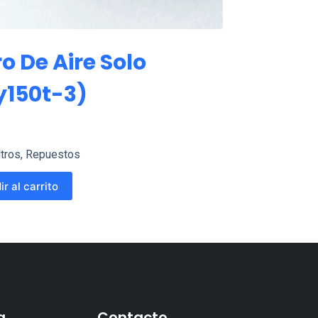
ro De Aire Solo
150t-3)
ltros
,
Repuestos
r al carrito
a
Contacto