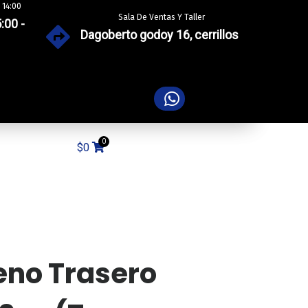
 14:00
Sala De Ventas Y Taller
:00 -
Dagoberto godoy 16, cerrillos
$
0
eno Trasero