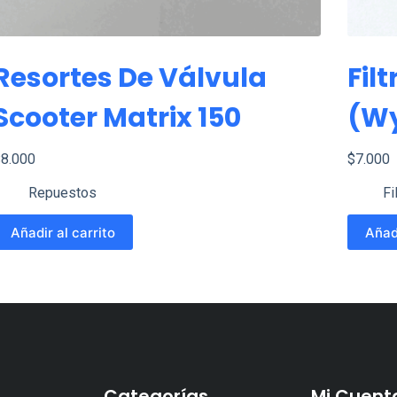
Resortes De Válvula
Filt
Scooter Matrix 150
(wy
$
8.000
$
7.000
Repuestos
Fi
Añadir al carrito
Añadi
Categorías
Mi Cuent