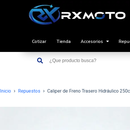
Saltar
al
contenido
Cotizar
Tienda
Accesorios
Repu
Inicio
Repuestos
Caliper de Freno Trasero Hidráulico 250c