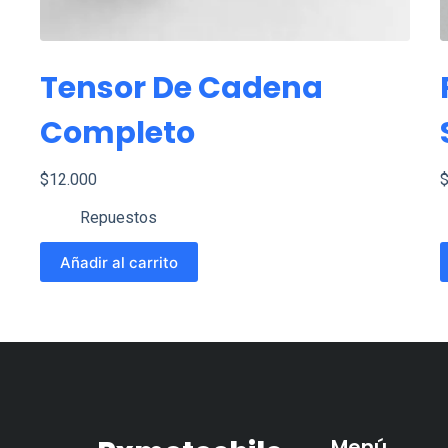
Tensor De Cadena
Completo
$
12.000
Repuestos
Añadir al carrito
Menú