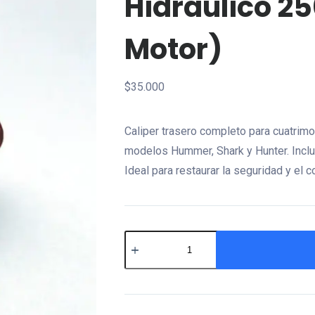
Hidráulico 2
Motor)
$
35.000
Caliper trasero completo para cuatrim
modelos Hummer, Shark y Hunter. Incluy
Ideal para restaurar la seguridad y el co
Caliper
de
Freno
Trasero
Hidráulico