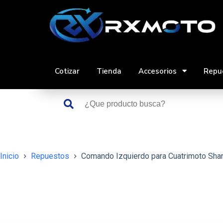
Saltar
al
contenido
Cotizar
Tienda
Accesorios
Repu
Inicio
Repuestos
Comando Izquierdo para Cuatrimoto Shar