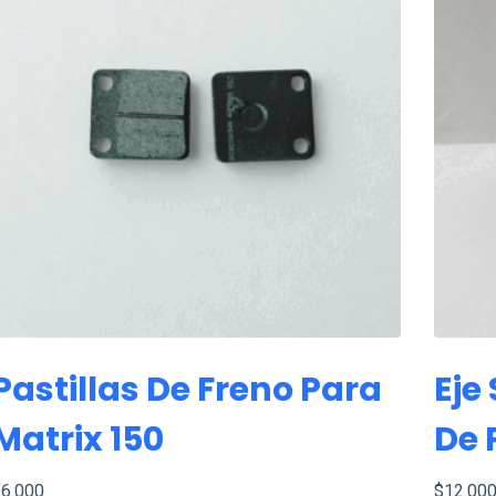
Pastillas De Freno Para
Eje
Matrix 150
De 
$
6.000
$
12.00