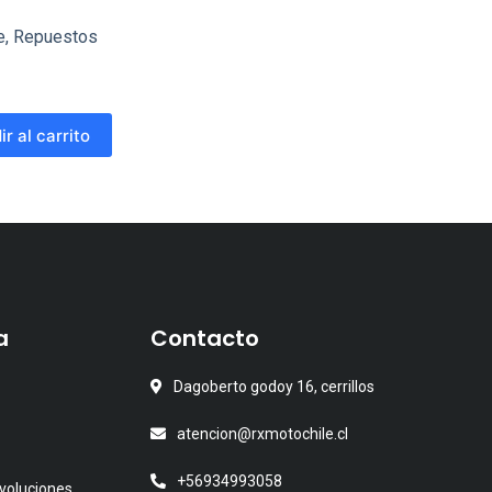
e
,
Repuestos
r al carrito
a
Contacto
Dagoberto godoy 16, cerrillos
atencion@rxmotochile.cl
+56934993058
voluciones