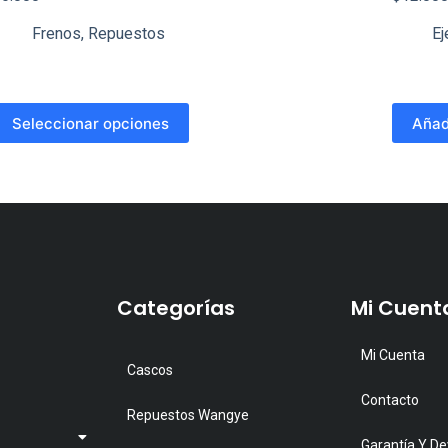
Frenos
,
Repuestos
Ej
ste
Seleccionar opciones
Añadi
roducto
iene
últiples
ariantes.
as
pciones
Categorías
Mi Cuent
e
ueden
Mi Cuenta
legir
Cascos
n
Contacto
Repuestos Wangye
a
Garantía Y De