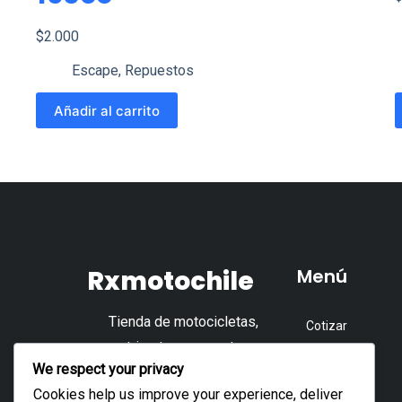
$
2.000
Escape
,
Repuestos
E
Añadir al carrito
p
t
m
v
L
o
Rxmotochile
Menú
s
p
Tienda de motocicletas,
Cotizar
e
cuatrimotos, repuestos y
e
Tienda
We respect your privacy
accesorios.
l
Accesorios
Cookies help us improve your experience, deliver