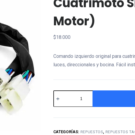
Cuatrimoto S
Motor)
$
18.000
Comando izquierdo original para cuatr
luces, direccionales y bocina. Fácil ins
Comando
Izquierdo
para
Cuatrimoto
Shark
CATEGORÍAS:
REPUESTOS
,
REPUESTOS TA
(Tao