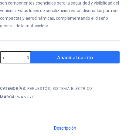
son componentes esenciales para la seguridad y visibilidad del
vehículo. Estas luces de señalización están diseñadas para ser
compactas y aerodinámicas, complementando el diseño
general de la motocicleta.
Intermitente
Añadir al carrito
para
matrix150cc
cantidad
CATEGORÍAS:
REPUESTOS
,
SISTEMA ELÉCTRICO
MARCA:
WANGYE
Descripción