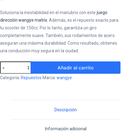
Soluciona la inestabilidad en el manubrio con este
juego
dirección wangye matrix
. Además, es el repuesto exacto para
tu scooter de 150cc. Por lo tanto, garantiza un giro
completamente suave. También, sus rodamientos de acero
aseguran una máxima durabilidad. Como resultado, obtienes
una conducción muy segura en la ciudad.
Juego
Añadir al carrito
Dirección
Categoría:
Repuestos
Marca:
wangye
Wangye
Matrix
|
Repuesto
Descripción
para
Scooter
Información adicional
150cc