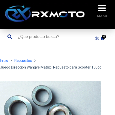
Saltar
al
contenido
Menu
$
0
Inicio
Repuestos
Juego Dirección Wangye Matrix | Repuesto para Scooter 150cc