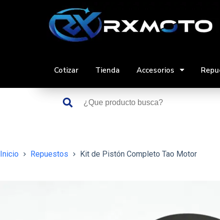
Saltar
al
contenido
Cotizar
Tienda
Accesorios
Repu
Inicio
Repuestos
Kit de Pistón Completo Tao Motor