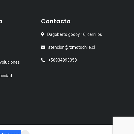
a
Contacto
Dagoberto godoy 16, cerrillos
atencion@rxmotochile.cl
+56934993058
voluciones
vacidad