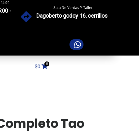
 14:00
Sala De Ventas Y Taller
:00 -
Dagoberto godoy 16, cerrillos
$
0
n Completo Tao