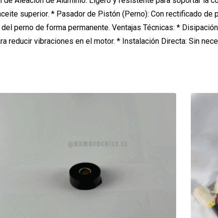
de Aleación de Aluminio: Ligero y resistente para soportar la c
ceite superior. * Pasador de Pistón (Perno): Con rectificado de 
ón del perno de forma permanente. Ventajas Técnicas: * Disipació
ara reducir vibraciones en el motor. * Instalación Directa: Sin ne