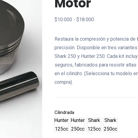
Motor
Rango
$
10.000
-
$
18.000
de
precios:
Restaura la compresión y potencia de t
desde
precisión. Disponible en tres variante
$10.000
Shark 250 y Hunter 250. Cada kit incluy
hasta
seguros, fabricados para resistir altas
$18.000
en el cilindro. (Selecciona tu modelo e
compra).
Cilindrada
Hunter
Hunter
Shark
Shark
Hunter 125cc
Hunter 250cc
Shark 125cc
Shark 250cc
125cc
250cc
125cc
250cc