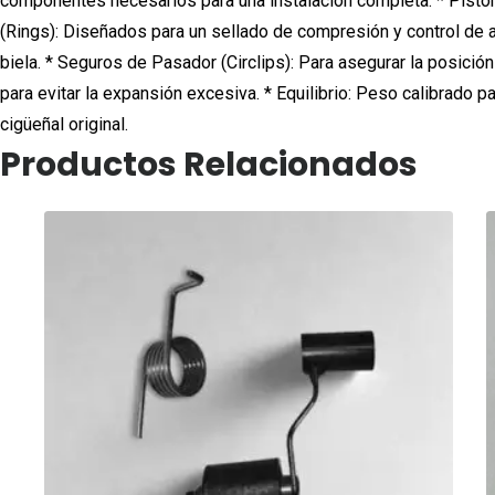
componentes necesarios para una instalación completa: * Pistón 
(Rings): Diseñados para un sellado de compresión y control de a
biela. * Seguros de Pasador (Circlips): Para asegurar la posici
para evitar la expansión excesiva. * Equilibrio: Peso calibrado p
cigüeñal original.
Productos Relacionados