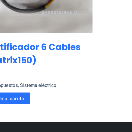
tificador 6 Cables
trix150)
0
epuestos
,
Sistema eléctrico
r al carrito