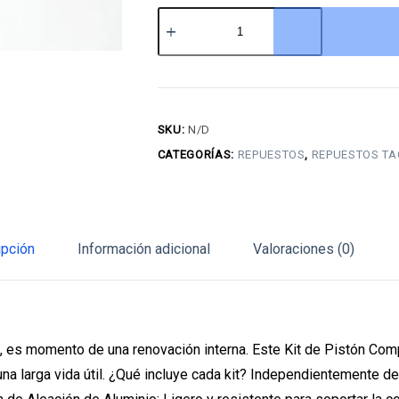
Kit
de
Pistón
Completo
Tao
SKU:
N/D
Motor
CATEGORÍAS:
REPUESTOS
,
REPUESTOS TA
cantidad
ipción
Información adicional
Valoraciones (0)
e, es momento de una renovación interna. Este Kit de Pistón Co
una larga vida útil. ¿Qué incluye cada kit? Independientemente d