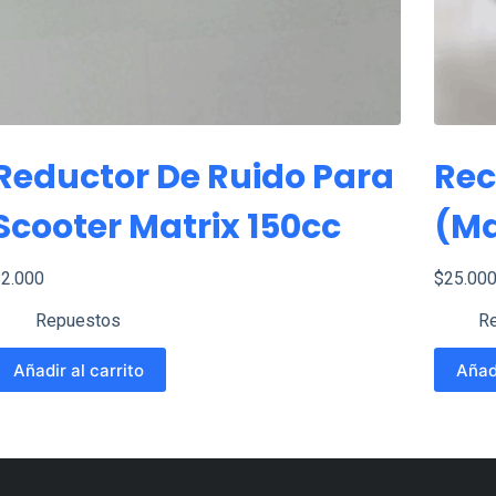
Reductor De Ruido Para
Rec
Scooter Matrix 150cc
(ma
$
2.000
$
25.00
Repuestos
R
Añadir al carrito
Añadi