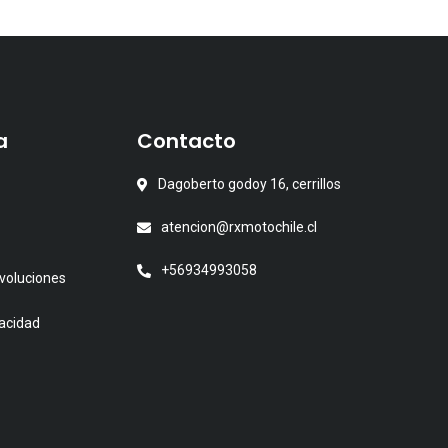
a
Contacto
Dagoberto godoy 16, cerrillos
atencion@rxmotochile.cl
+56934993058
voluciones
vacidad