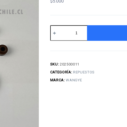
$
5.000
Kit
de
reten
(wy150t-
3)
SKU:
202500011
cantidad
CATEGORÍA:
REPUESTOS
MARCA:
WANGYE