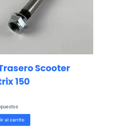
 Trasero Scooter
rix 150
0
epuestos
r al carrito