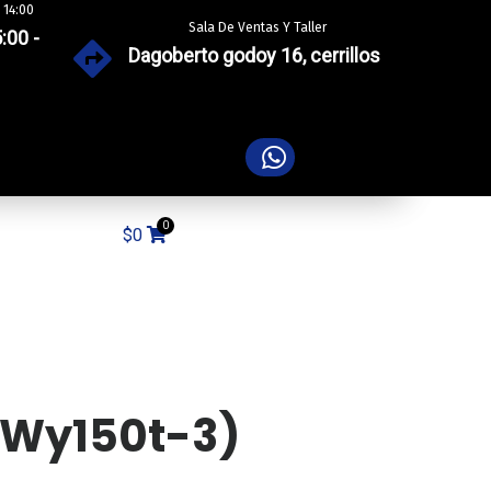
 14:00
Sala De Ventas Y Taller
:00 -
Dagoberto godoy 16, cerrillos
$
0
 (wy150t-3)