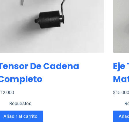
Tensor De Cadena
Eje
Completo
Mat
$
12.000
$
15.00
Repuestos
R
Añadir al carrito
Añadi