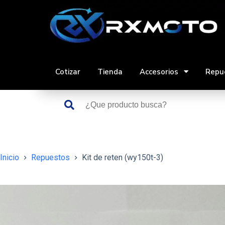
Saltar
al
contenido
Cotizar
Tienda
Accesorios
Repu
Inicio
Repuestos
Kit de reten (wy150t-3)