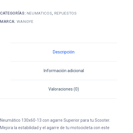
(para
matrix
CATEGORÍAS:
NEUMATICOS
,
REPUESTOS
150cc)
MARCA:
WANGYE
cantidad
Descripción
Información adicional
Valoraciones (0)
Neumático 130x60-13 con agarre Superior para tu Scooter.
Mejora la estabilidad y el agarre de tu motocicleta con este