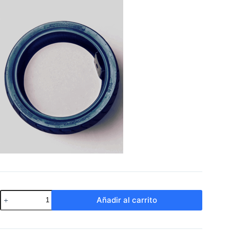
Neumático
Añadir al carrito
130x60-
13