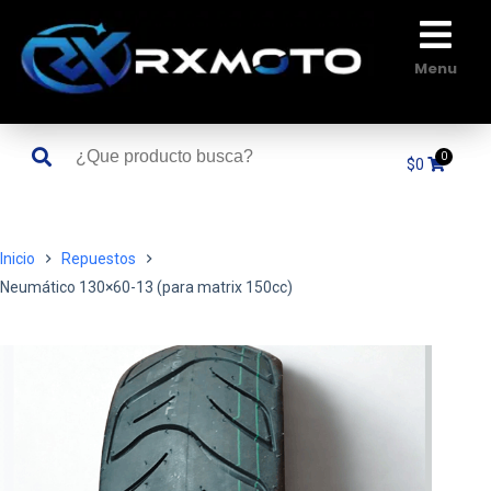
Saltar
al
contenido
Menu
$
0
Inicio
Repuestos
Neumático 130×60-13 (para matrix 150cc)