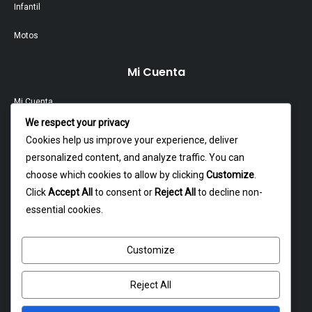
Infantil
Motos
Mi Cuenta
Mi Cuenta
We respect your privacy
Contacto
Cookies help us improve your experience, deliver
personalized content, and analyze traffic. You can
Garantía Y Devoluciones
choose which cookies to allow by clicking
Customize
.
Política Y Privacidad
Click
Accept All
to consent or
Reject All
to decline non-
essential cookies.
Contacto
Customize
Dagoberto godoy 16, cerrillos
atencion@rxmotochile.cl
Reject All
+56934993058