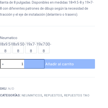
llanta de 8 pulgadas. Disponibles en medidas 18×9.5-8 y 19×7-
$43.000
8 con diferentes patrones de dibujo según la necesidad de
hasta
tracción y el eje de instalación (delantero o trasero).
$47.000
Neumatico
18x9.5-
18x9.50-
19x7-
19x7.00-
18x9.5-8
18x9.50-8
19x7-8
19x7.00-8
8
8
8
8
Neumático
Añadir al carrito
aro
8
para
cuatrimoto
SKU:
N/D
cantidad
CATEGORÍAS:
NEUMATICOS
,
REPUESTOS
,
REPUESTOS TAO