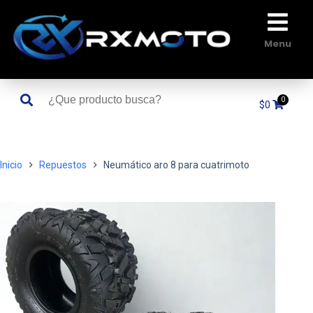
Saltar
al
contenido
Menu
$
0
Inicio
Repuestos
Neumático aro 8 para cuatrimoto