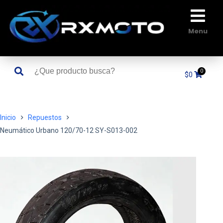
Saltar
al
contenido
Menu
$
0
Inicio
Repuestos
Neumático Urbano 120/70-12 SY-S013-002