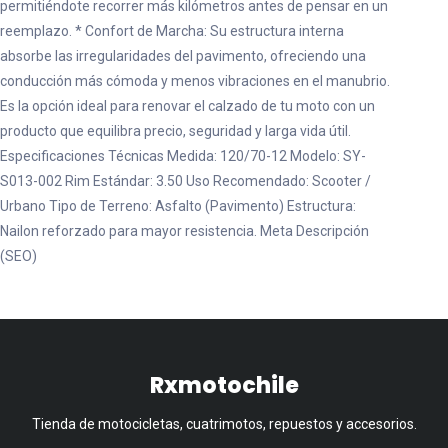
permitiéndote recorrer más kilómetros antes de pensar en un
reemplazo. * Confort de Marcha: Su estructura interna
absorbe las irregularidades del pavimento, ofreciendo una
conducción más cómoda y menos vibraciones en el manubrio.
Es la opción ideal para renovar el calzado de tu moto con un
producto que equilibra precio, seguridad y larga vida útil.
Especificaciones Técnicas Medida: 120/70-12 Modelo: SY-
S013-002 Rim Estándar: 3.50 Uso Recomendado: Scooter /
Urbano Tipo de Terreno: Asfalto (Pavimento) Estructura:
Nailon reforzado para mayor resistencia. Meta Descripción
(SEO)
Rxmotochile
Tienda de motocicletas, cuatrimotos, repuestos y accesorios.