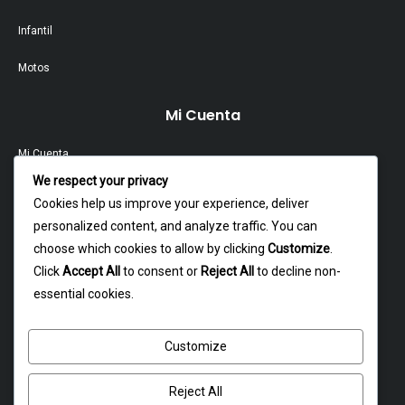
Infantil
Motos
Mi Cuenta
Mi Cuenta
We respect your privacy
Contacto
Cookies help us improve your experience, deliver
personalized content, and analyze traffic. You can
Garantía Y Devoluciones
choose which cookies to allow by clicking
Customize
.
Política Y Privacidad
Click
Accept All
to consent or
Reject All
to decline non-
essential cookies.
Contacto
Customize
Dagoberto godoy 16, cerrillos
atencion@rxmotochile.cl
Reject All