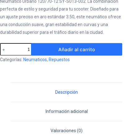
Neumático Urbano 120/70-12 SY-S013-002. La combinación
perfecta de estilo y seguridad para tu scooter. Diseñado para
un ajuste preciso en aro estándar 3.50, este neumático ofrece
una conducción suave, gran estabilidad en curvas y una
durabilidad superior para el tráfico diario en la ciudad.
Neumático
Añadir al carrito
Urbano
Categorías:
Neumaticos
,
Repuestos
120/70-
12
SY-
S013-
Descripción
002
cantidad
Información adicional
Valoraciones (0)