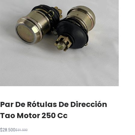
Par De Rótulas De Dirección
Tao Motor 250 Cc
$
28.500
$
31.500
El
El