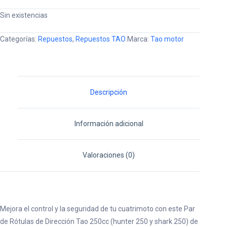
precio
precio
Sin existencias
original
actual
era:
es:
Categorías:
Repuestos
,
Repuestos TAO
Marca:
Tao motor
$31.500.
$28.500.
Descripción
Información adicional
Valoraciones (0)
Mejora el control y la seguridad de tu cuatrimoto con este Par
de Rótulas de Dirección Tao 250cc (hunter 250 y shark 250) de