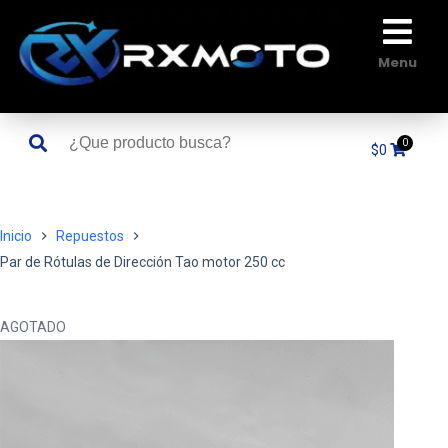
Saltar
al
contenido
Menu
$
0
Inicio
Repuestos
Par de Rótulas de Dirección Tao motor 250 cc
AGOTADO