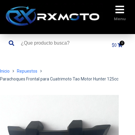
Saltar
al
contenido
Menu
$
0
Inicio
Repuestos
Parachoques Frontal para Cuatrimoto Tao Motor Hunter 125cc