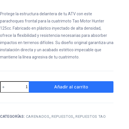
Protege la estructura delantera de tu ATV con este
parachoques frontal para la cuatrimoto Tao Motor Hunter
125cc. Fabricado en plástico inyectado de alta densidad,
ofrece la flexibilidad y resistencia necesarias para absorber
impactos en terrenos difíciles. Su diseño original garantiza una
instalación directa y un acabado estético impecable que
mantiene la línea agresiva de tu cuatrimoto.
Parachoques
Añadir al carrito
Frontal
para
Cuatrimoto
Tao
CATEGORÍAS:
CARENADOS
,
REPUESTOS
,
REPUESTOS TAO
Motor