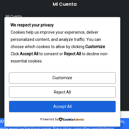
Mi Cuenta
Mi Cuenta
We respect your privacy
Contacto
Cookies help us improve your experience, deliver
personalized content, and analyze traffic. You can
Garantía Y Devoluciones
choose which cookies to allow by clicking
Customize
.
Política Y Privacidad
Click
Accept All
to consent or
Reject All
to decline non-
essential cookies.
Contacto
Customize
Dagoberto godoy 16, cerrillos
atencion@rxmotochile.cl
Reject All
+56934993058
Accept All
Powered by
Añade al carrito, Si no esta disponible el costo de envió a tu dirección,
Copyright © 2026. RXMOTO. Todos los derechos reservados
este envió se hará por pagar. Para otras consultas contáctanos.