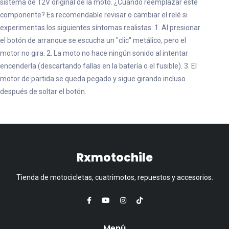
sistema de 12V original de la moto. ¿Cuándo reemplazar este
componente? Es recomendable revisar o cambiar el relé si
experimentas los siguientes síntomas realistas: 1. Al presionar
el botón de arranque se escucha un "clic" metálico, pero el
motor no gira. 2. La moto no hace ningún sonido al intentar
encenderla (descartando fallas en la batería o el fusible). 3. El
motor de partida se queda pegado y sigue girando incluso
después de soltar el botón.
Rxmotochile
Tienda de motocicletas, cuatrimotos, repuestos y accesorios.
Menú