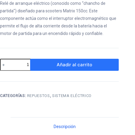
Relé de arranque eléctrico (conocido como “chancho de
partida”) diseñado para scooters Matrix 150cc. Este
componente actúa como el interruptor electromagnético que
permite el flujo de alta corriente desde la batería hacia el
motor de partida para un encendido rápido y confiable.
Relé
Añadir al carrito
de
Partida
(Chancho)
para
CATEGORÍAS:
REPUESTOS
,
SISTEMA ELÉCTRICO
Matrix
150cc
cantidad
Descripción