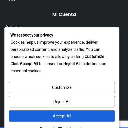
Mi Cuenta
Mi Cuenta
We respect your privacy
Contacto
Cookies help us improve your experience, deliver
personalized content, and analyze traffic. You can
Garantía Y Devoluciones
choose which cookies to allow by clicking
Customize
.
Política Y Privacidad
Click
Accept All
to consent or
Reject All
to decline non-
essential cookies.
Contacto
Customize
Dagoberto godoy 16, cerrillos
atencion@rxmotochile.cl
Reject All
+56934993058
Accept All