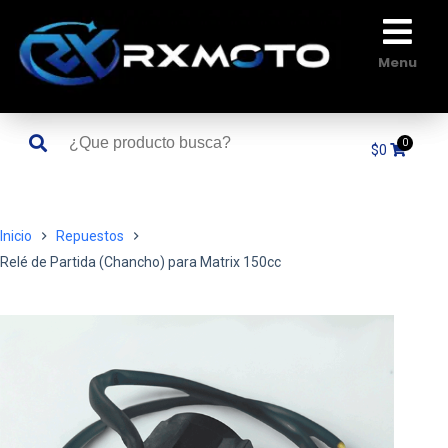
Saltar
al
contenido
Menu
$
0
Inicio
Repuestos
Relé de Partida (Chancho) para Matrix 150cc