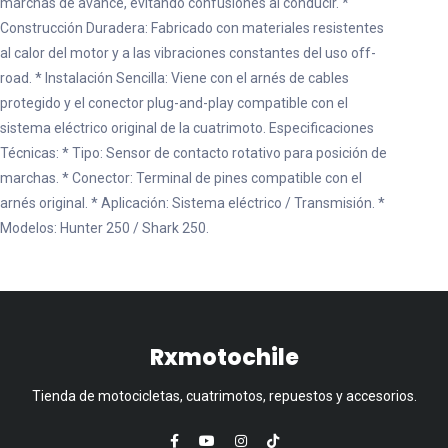
marchas de avance, evitando confusiones al conducir. *
Construcción Duradera: Fabricado con materiales resistentes
al calor del motor y a las vibraciones constantes del uso off-
road. * Instalación Sencilla: Viene con el arnés de cables
protegido y el conector plug-and-play compatible con el
sistema eléctrico original de la cuatrimoto. Especificaciones
Técnicas: * Tipo: Sensor de contacto rotativo para posición de
marchas. * Conector: Terminal de pines compatible con el
arnés original. * Aplicación: Sistema eléctrico / Transmisión. *
Modelos: Hunter 250 / Shark 250.
Rxmotochile
Tienda de motocicletas, cuatrimotos, repuestos y accesorios.