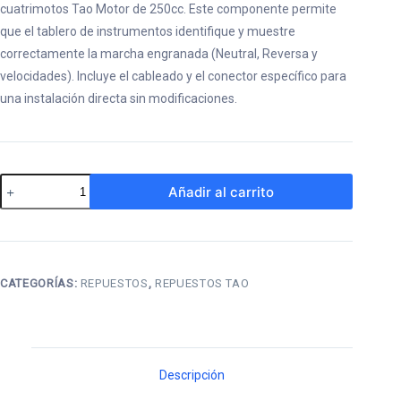
cuatrimotos Tao Motor de 250cc. Este componente permite
que el tablero de instrumentos identifique y muestre
correctamente la marcha engranada (Neutral, Reversa y
velocidades). Incluye el cableado y el conector específico para
una instalación directa sin modificaciones.
Selector
Añadir al carrito
de
Cambios
Tao
250
CATEGORÍAS:
REPUESTOS
,
REPUESTOS TAO
K
Y
LA
Descripción
cantidad