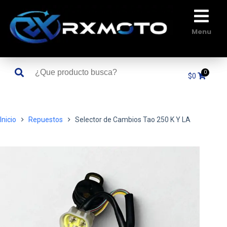
Saltar
al
contenido
Menu
$
0
Inicio
Repuestos
Selector de Cambios Tao 250 K Y LA