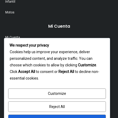
Infantil
Motos
Mi Cuenta
Mi Cuenta
We respect your privacy
Contacto
Cookies help us improve your experience, deliver
personalized content, and analyze traffic. You can
Garantía Y Devoluciones
choose which cookies to allow by clicking
Customize
.
Política Y Privacidad
Click
Accept All
to consent or
Reject All
to decline non-
essential cookies.
Contacto
Customize
Dagoberto godoy 16, cerrillos
atencion@rxmotochile.cl
Reject All
+56934993058