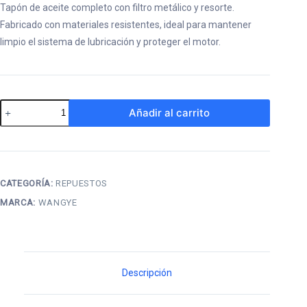
Tapón de aceite completo con filtro metálico y resorte.
Fabricado con materiales resistentes, ideal para mantener
limpio el sistema de lubricación y proteger el motor.
Tapón
Añadir al carrito
de
Aceite
Completo
(matrix
CATEGORÍA:
REPUESTOS
y
MARCA:
WANGYE
tao
motor)
cantidad
Descripción