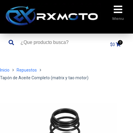
Saltar
al
contenido
Menu
$
0
Inicio
Repuestos
Tapón de Aceite Completo (matrix y tao motor)