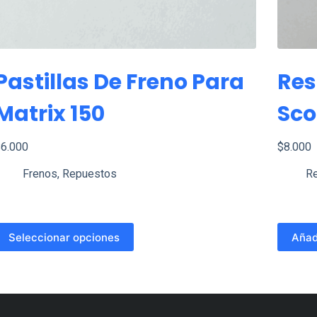
Pastillas De Freno Para
Res
Matrix 150
Sco
$
6.000
$
8.000
Frenos
,
Repuestos
R
ste
Seleccionar opciones
Añadi
roducto
iene
últiples
ariantes.