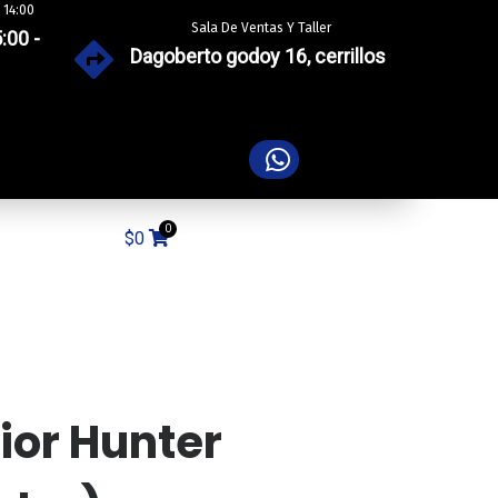
 14:00
Sala De Ventas Y Taller
:00 -
Dagoberto godoy 16, cerrillos
$
0
ior Hunter