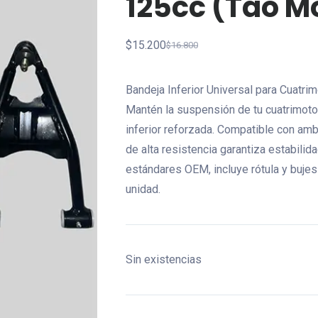
125cc (tao M
$
15.200
$
16.800
El
El
precio
precio
Bandeja Inferior Universal para Cuatr
original
actual
Mantén la suspensión de tu cuatrimoto
era:
es:
inferior reforzada. Compatible con amb
$16.800.
$15.200.
de alta resistencia garantiza estabilid
estándares OEM, incluye rótula y bujes
unidad.
Sin existencias