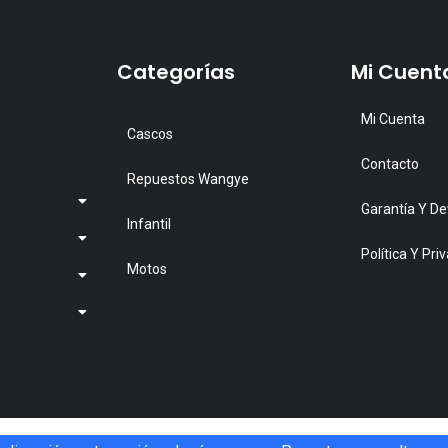
as
pciones
Categorías
Mi Cuent
e
ueden
Mi Cuenta
legir
Cascos
n
Contacto
Repuestos Wangye
a
Garantía Y De
ágina
Infantil
e
Política Y Pri
Motos
roducto
Copyright © 2026. RXMOTO. Todos los derechos reservados