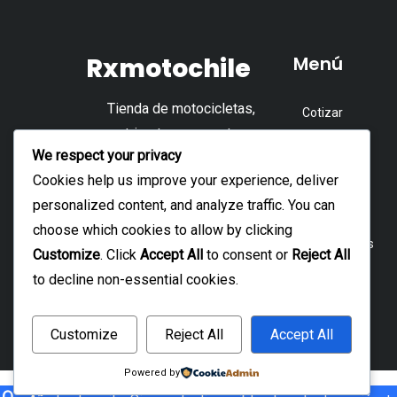
L
o
Rxmotochile
Menú
s
p
Tienda de motocicletas,
Cotizar
e
cuatrimotos, repuestos y
e
Tienda
We respect your privacy
accesorios.
l
Accesorios
Cookies help us improve your experience, deliver
p
personalized content, and analyze traffic. You can
Repuesto
d
choose which cookies to allow by clicking
p
Motocicletas
Customize
. Click
Accept All
to consent or
Reject All
Cuatrimoto
to decline non-essential cookies.
Customize
Reject All
Accept All
Powered by