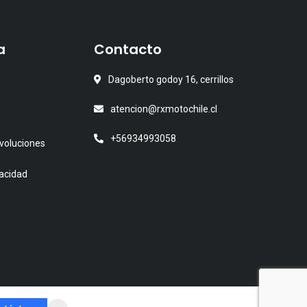
a
Contacto
Dagoberto godoy 16, cerrillos
atencion@rxmotochile.cl
+56934993058
voluciones
vacidad