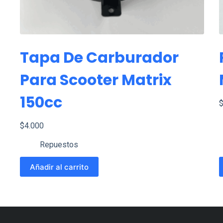
Tapa De Carburador
Para Scooter Matrix
150cc
$
4.000
Repuestos
E
Añadir al carrito
p
t
m
v