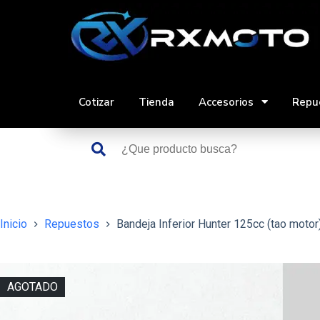
Saltar
al
contenido
Cotizar
Tienda
Accesorios
Repu
Inicio
Repuestos
Bandeja Inferior Hunter 125cc (tao motor
AGOTADO