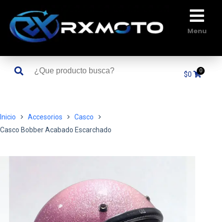
Saltar
al
contenido
Menu
$
0
Inicio
Accesorios
Casco
Casco Bobber Acabado Escarchado