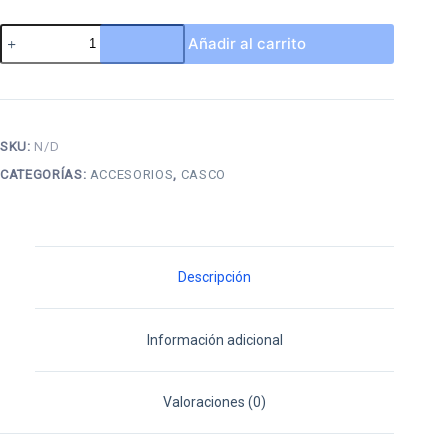
Casco
Añadir al carrito
Bobber
Acabado
Escarchado
cantidad
SKU:
N/D
CATEGORÍAS:
ACCESORIOS
,
CASCO
Descripción
Información adicional
Valoraciones (0)