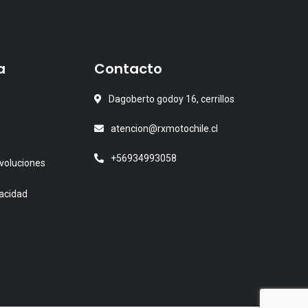
s.
s
a
Contacto
Dagoberto godoy 16, cerrillos
atencion@rxmotochile.cl
+56934993058
voluciones
vacidad
o