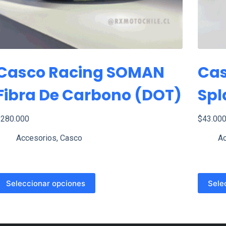
Casco Racing SOMAN
Cas
Fibra De Carbono (DOT)
Spl
$
280.000
$
43.00
Accesorios
,
Casco
Ac
ste
Este
Seleccionar opciones
Sele
roducto
product
iene
tiene
últiples
múltipl