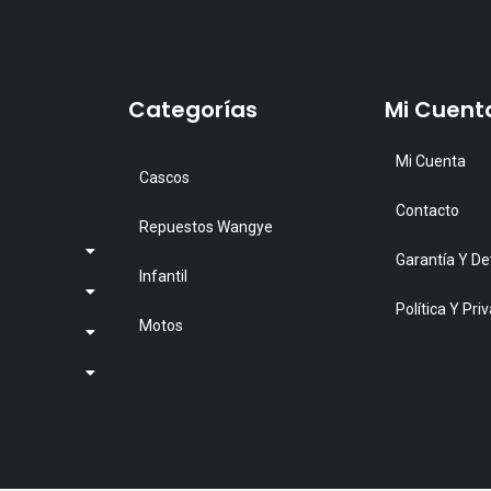
ariantes.
variante
as
Las
pciones
opcione
Categorías
Mi Cuent
e
se
ueden
pueden
Mi Cuenta
legir
elegir
Cascos
n
en
Contacto
Repuestos Wangye
a
la
Garantía Y De
ágina
página
Infantil
e
de
Política Y Pri
Motos
roducto
product