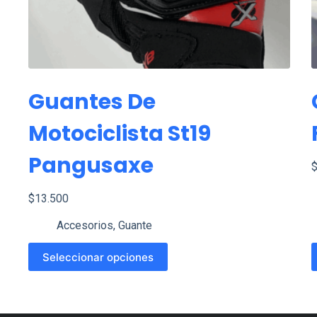
Guantes De
Motociclista St19
Pangusaxe
$
13.500
Accesorios
,
Guante
Este
E
Seleccionar opciones
producto
p
tiene
t
múltiples
m