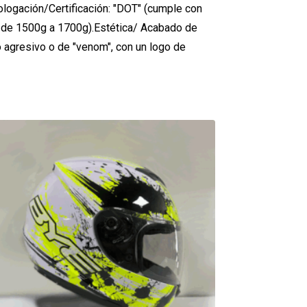
mologación/Certificación: "DOT" (cumple con
go de 1500g a 1700g).Estética/ Acabado de
o agresivo o de "venom", con un logo de