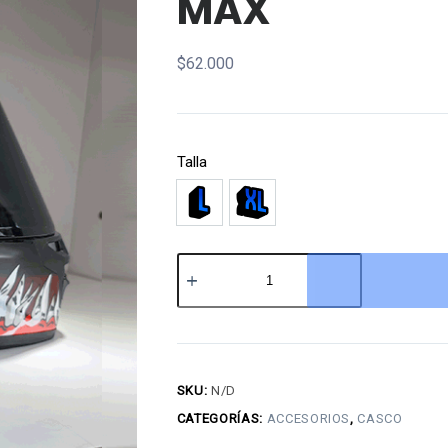
MAX
$
62.000
Talla
L
XL
Casco
estilo
racing
marvel
MAX
SKU:
N/D
cantidad
CATEGORÍAS:
ACCESORIOS
,
CASCO