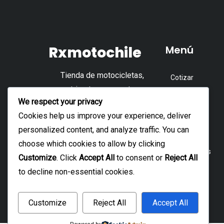
variantes.
v
Las
L
opciones
o
Rxmotochile
Menú
se
s
pueden
p
Tienda de motocicletas,
Cotizar
elegir
e
cuatrimotos, repuestos y
en
e
Tienda
We respect your privacy
accesorios.
la
l
Accesorios
Cookies help us improve your experience, deliver
página
p
personalized content, and analyze traffic. You can
Repuesto
de
d
choose which cookies to allow by clicking
producto
p
Motocicletas
Customize
. Click
Accept All
to consent or
Reject All
Cuatrimoto
to decline non-essential cookies.
Customize
Reject All
Accept All