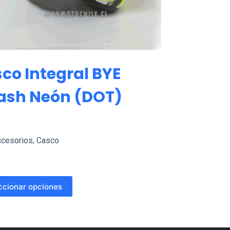
co Integral BYE
ash Neón (DOT)
0
cesorios
,
Casco
ccionar opciones
o
es