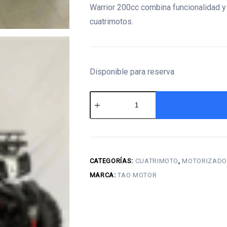
Warrior 200cc combina funcionalidad y 
cuatrimotos.
Disponible para reserva
Cuatrimoto
warrior
200cc
(tao
motor)
CATEGORÍAS:
CUATRIMOTO
,
MOTORIZADO
cantidad
MARCA:
TAO MOTOR