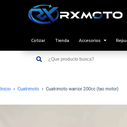
Saltar
al
contenido
Cotizar
Tienda
Accesorios
Repu
Inicio
Cuatrimoto
Cuatrimoto warrior 200cc (tao motor)