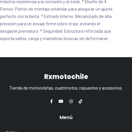
máxima resistencia a la corrosión y el óxido. * Diseño de 4
Pernos: Patrón de montaje estándar para asegurar un ajuste
perfecto con la llanta. * Estriado Interno: Mecanizado de alta
precisión para un encaje firme sobre el eje, evitando el
desgaste prematuro. * Seguridad: Estructura reforzada que
soporta saltos, carga y maniobras bruscas sin deformarse.
Rxmotochile
Tienda de motocicletas, cuatrimotos, repuestos y accesorios.
Menú