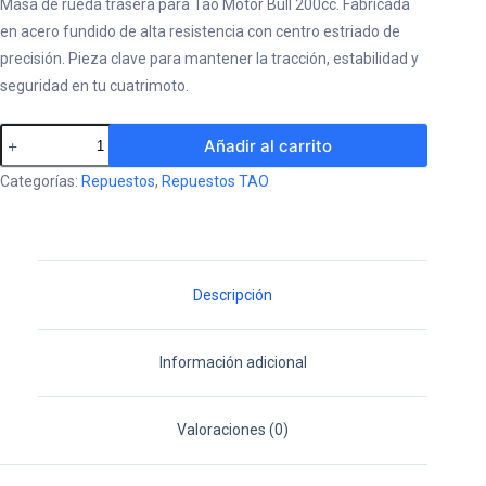
Masa de rueda trasera para Tao Motor Bull 200cc. Fabricada
en acero fundido de alta resistencia con centro estriado de
precisión. Pieza clave para mantener la tracción, estabilidad y
seguridad en tu cuatrimoto.
Masa
Añadir al carrito
de
Categorías:
Repuestos
,
Repuestos TAO
Rueda
Trasera
Bull
200cc
Descripción
(tao
motor)
Información adicional
cantidad
Valoraciones (0)