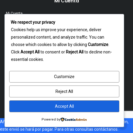
Mi Cuenta
Mi Cuenta
We respect your privacy
Contacto
Cookies help us improve your experience, deliver
personalized content, and analyze traffic. You can
Garantía Y Devoluciones
choose which cookies to allow by clicking
Customize
.
Política Y Privacidad
Click
Accept All
to consent or
Reject All
to decline non-
essential cookies.
Contacto
Customize
Dagoberto godoy 16, cerrillos
atencion@rxmotochile.cl
Reject All
+56934993058
Accept All
Powered by
Añade al carrito, Si no esta disponible el costo de envió a tu dirección,
Copyright © 2026. RXMOTO. Todos los derechos reservados
este envió se hará por pagar. Para otras consultas contáctanos.