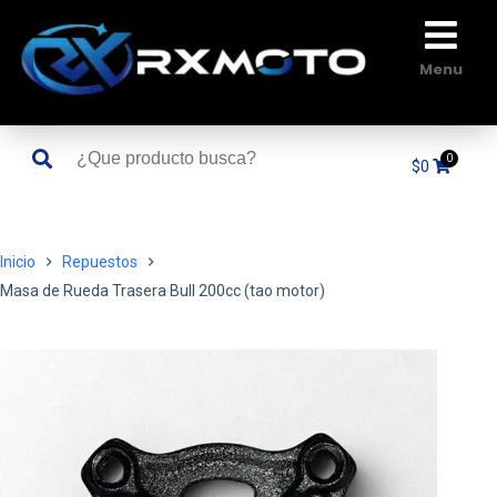
Saltar
al
contenido
Menu
$
0
Inicio
Repuestos
Masa de Rueda Trasera Bull 200cc (tao motor)