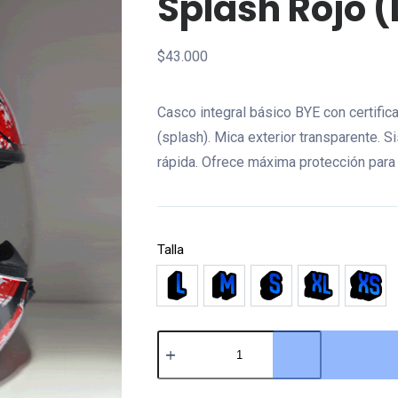
Splash Rojo 
$
43.000
Casco integral básico BYE con certific
(splash). Mica exterior transparente. S
rápida. Ofrece máxima protección para u
Talla
L
M
S
XL
XS
Casco
Integral
Básico