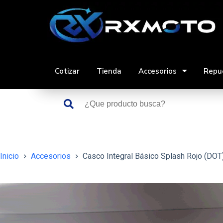
Saltar
al
contenido
Cotizar
Tienda
Accesorios
Repu
Inicio
Accesorios
Casco Integral Básico Splash Rojo (DOT