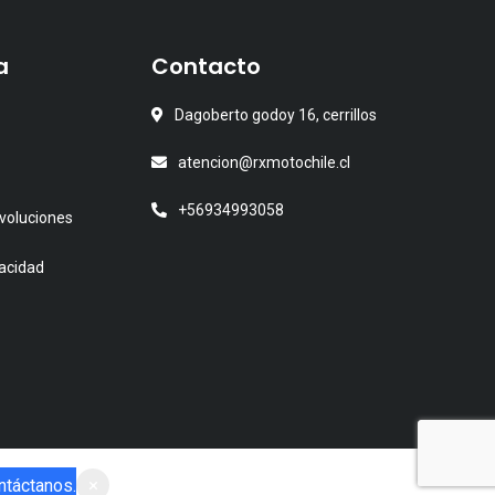
s
a
Contacto
Dagoberto godoy 16, cerrillos
atencion@rxmotochile.cl
+56934993058
voluciones
vacidad
o
ontáctanos.