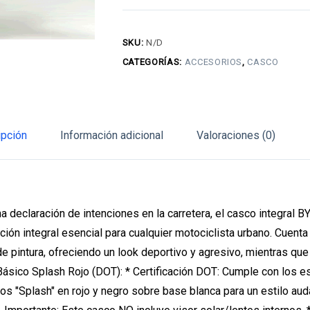
Splash
Rojo
SKU:
N/D
(DOT)
CATEGORÍAS:
ACCESORIOS
,
CASCO
cantidad
ipción
Información adicional
Valoraciones (0)
 declaración de intenciones en la carretera, el casco integral B
ión integral esencial para cualquier motociclista urbano. Cuenta 
 de pintura, ofreciendo un look deportivo y agresivo, mientras qu
 Básico Splash Rojo (DOT): * Certificación DOT: Cumple con los e
s "Splash" en rojo y negro sobre base blanca para un estilo audaz 