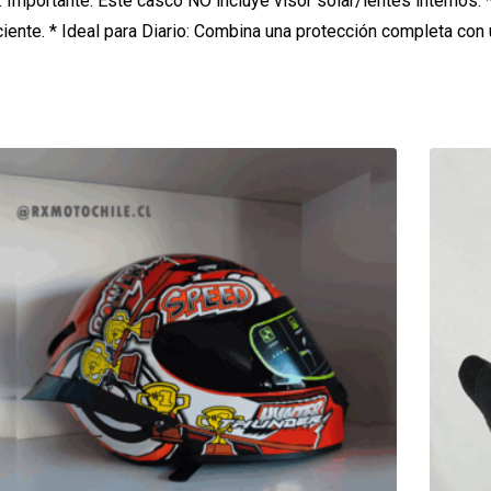
Importante: Este casco NO incluye visor solar/lentes internos. * 
iciente. * Ideal para Diario: Combina una protección completa con 