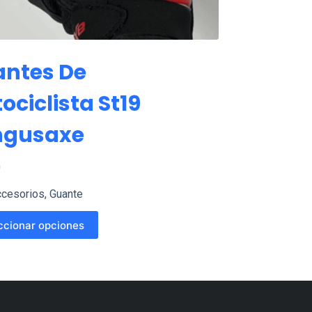
ntes De
ociclista St19
ngusaxe
0
cesorios
,
Guante
ccionar opciones
o
es
s.