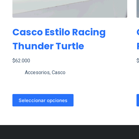
Casco Estilo Racing
Thunder Turtle
$
62.000
Accesorios
,
Casco
Este
E
Seleccionar opciones
producto
p
tiene
t
múltiples
m
variantes.
v