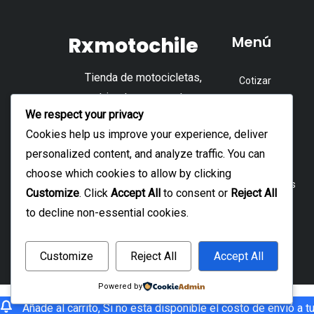
Las
L
opciones
o
Rxmotochile
Menú
se
s
pueden
p
Tienda de motocicletas,
Cotizar
elegir
e
cuatrimotos, repuestos y
en
e
Tienda
We respect your privacy
accesorios.
la
l
Accesorios
Cookies help us improve your experience, deliver
página
p
personalized content, and analyze traffic. You can
Repuesto
de
d
choose which cookies to allow by clicking
producto
p
Motocicletas
Customize
. Click
Accept All
to consent or
Reject All
Cuatrimoto
to decline non-essential cookies.
Customize
Reject All
Accept All
Powered by
Añade al carrito, Si no esta disponible el costo de envió a t