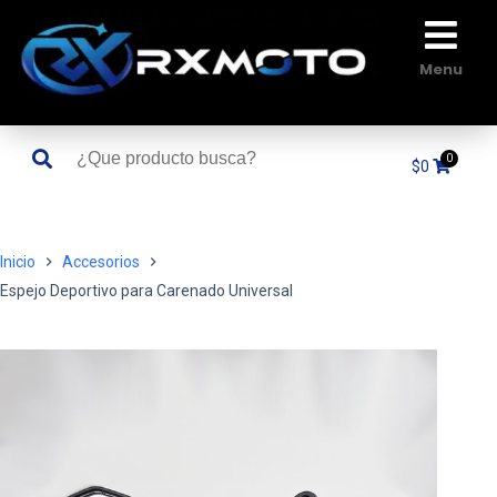
Saltar
al
contenido
Menu
$
0
Inicio
Accesorios
Espejo Deportivo para Carenado Universal