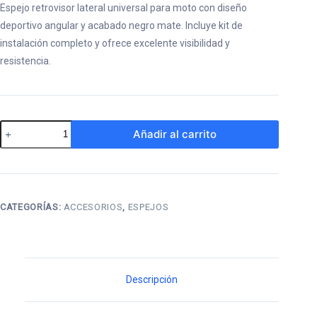
Espejo retrovisor lateral universal para moto con diseño
deportivo angular y acabado negro mate. Incluye kit de
instalación completo y ofrece excelente visibilidad y
resistencia.
Espejo
Añadir al carrito
Deportivo
para
Carenado
Universal
CATEGORÍAS:
ACCESORIOS
,
ESPEJOS
cantidad
Descripción