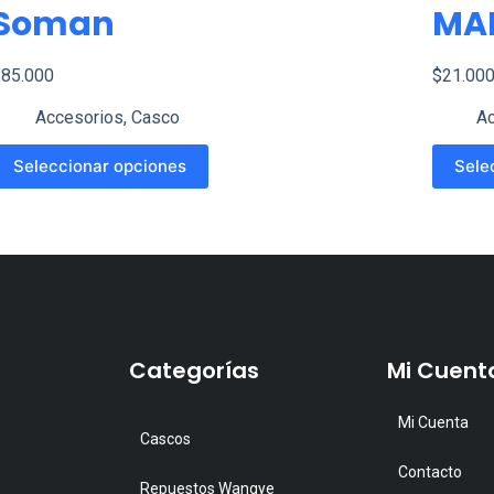
Soman
MA
$
85.000
$
21.00
Accesorios
,
Casco
Ac
ste
Este
Seleccionar opciones
Sele
roducto
product
iene
tiene
últiples
múltipl
ariantes.
variante
as
Las
pciones
opcione
Categorías
Mi Cuent
e
se
ueden
pueden
Mi Cuenta
legir
elegir
Cascos
n
en
Contacto
Repuestos Wangye