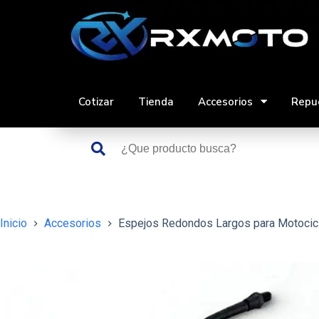
Saltar
al
contenido
Cotizar
Tienda
Accesorios
Repu
Inicio
Accesorios
Espejos Redondos Largos para Motocicl