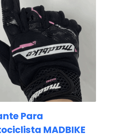
nte Para
ociclista MADBIKE