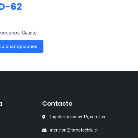
D-62
0
cesorios
,
Guante
ccionar opciones
o
es
s.
s
a
Contacto
Dagoberto godoy 16, cerrillos
atencion@rxmotochile.cl