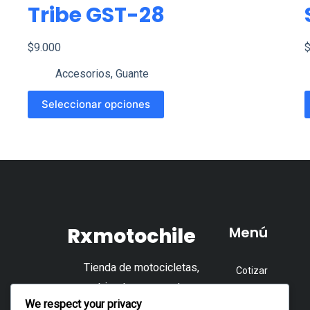
Tribe GST-28
$
9.000
Accesorios
,
Guante
Este
E
Seleccionar opciones
producto
p
tiene
t
múltiples
m
variantes.
v
Las
L
opciones
o
Rxmotochile
Menú
se
s
pueden
p
Tienda de motocicletas,
Cotizar
elegir
e
cuatrimotos, repuestos y
en
e
Tienda
We respect your privacy
accesorios.