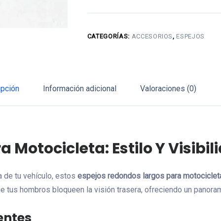
Largos
para
Motocicleta
CATEGORÍAS:
ACCESORIOS
,
ESPEJOS
|
Diseño
Clásico
cantidad
ipción
Información adicional
Valoraciones (0)
Motocicleta: Estilo Y Visibil
ca de tu vehículo, estos
espejos redondos largos para motociclet
que tus hombros bloqueen la visión trasera, ofreciendo un panoram
entes