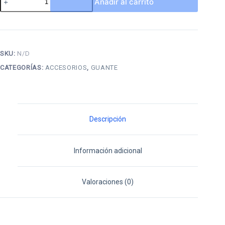
Añadir al carrito
para
motociclista
race
car
SKU:
N/D
tribe
CATEGORÍAS:
ACCESORIOS
,
GUANTE
GST-
28
cantidad
Descripción
Información adicional
Valoraciones (0)